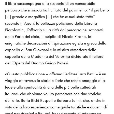
Il libro «accompagna alla scoperta di un memorabile
percorso che si snoda tra l’unicità del pavimento, “il più bello
[…] grande e magnifico […] che fusse mai stato fatto”
secondo il Vasari, la bellezza policroma della Libreria
Piccolomini, l’affaccio sulla città dal percorso nei sottotetti
della Porta del cielo, il pulpito di Nicola Pisano, le
enigmatiche decorazioni di ispirazione egizia e greca della
cappella di San Giovanni e la mistica atmosfera della
cappella della Madonna del Voto» ha dichiarato il rettore
dell’Opera del Duomo Guido Pratesi.
«Questa pubblicazione – afferma l’editore Luca Betti – è un
viaggio attraverso la storia e l’arte che rende omaggio alla
fede e alla spiritualità di una delle più belle cattedrali
italiane, che abbiamo voluto percorrere con due storiche
dell’arte, Ilaria Bichi Ruspoli e Barbara Latini, che, anche in
virtù della loro esperienza come guide turistiche e docenti di
corsi per stranieri e italiani, hanno cercato di adottare un