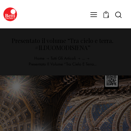
0
Presentato il volume “Tra cielo e terra.
#ILDUOMODISIENA”
Home
Tutti Gli Articoli
...
Presentato Il Volume “Tra Cielo E Terra...