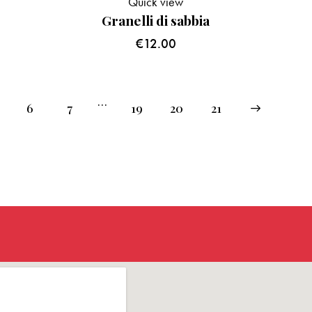
Quick view
Granelli di sabbia
€
12.00
…
6
7
19
20
→
21