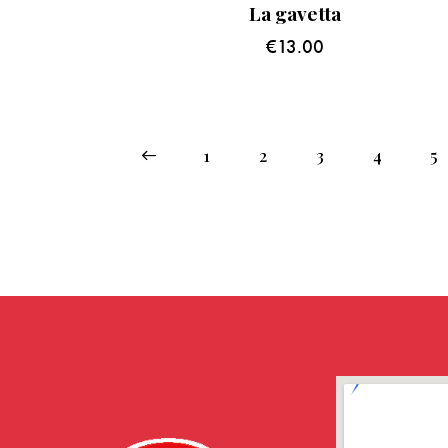
La gavetta
€
13.00
←
1
2
3
4
5