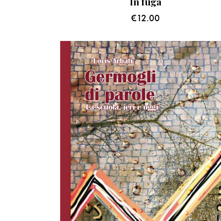
In fuga
€
12.00