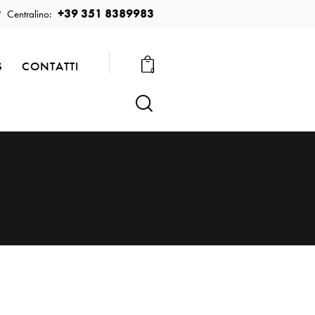
+39 351 8389983
Centralino:
S
CONTATTI
0