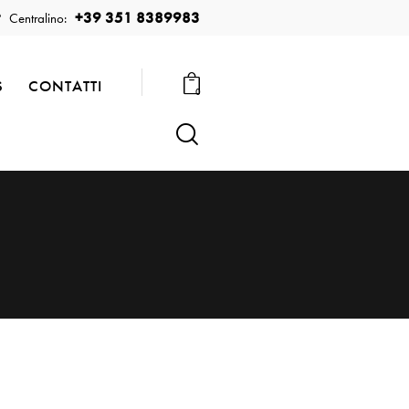
+39 351 8389983
Centralino:
S
CONTATTI
0