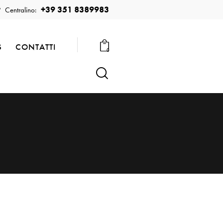
+39 351 8389983
Centralino:
S
CONTATTI
0