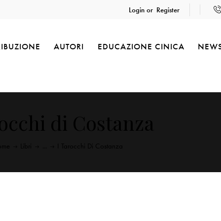
Login or
Register
RIBUZIONE
AUTORI
EDUCAZIONE CINICA
NEW
rocchi di Costanza
ome
Libri
...
I Tarocchi Di Costanza